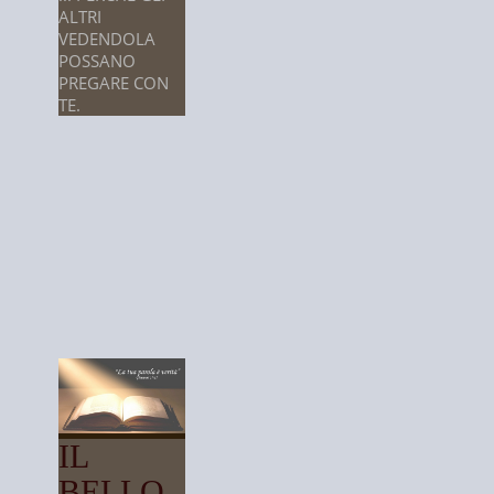
ALTRI
VEDENDOLA
POSSANO
PREGARE CON
TE.
IL
BELLO