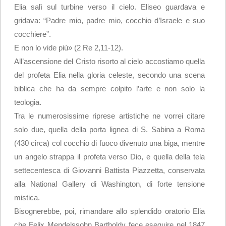
Elia salì sul turbine verso il cielo. Eliseo guardava e
all’uso dei
cookie.
gridava: “Padre mio, padre mio, cocchio d’Israele e suo
Per saperne di
cocchiere”.
più clicca qui:
E non lo vide più» (2 Re 2,11-12).
Cookie Policy
All’ascensione del Cristo risorto al cielo accostiamo quella
Accetto
del profeta Elia nella gloria celeste, secondo una scena
biblica che ha da sempre colpito l’arte e non solo la
Loading...
teologia.
Tra le numerosissime riprese artistiche ne vorrei citare
solo due, quella della porta lignea di S. Sabina a Roma
(430 circa) col cocchio di fuoco divenuto una biga, mentre
un angelo strappa il profeta verso Dio, e quella della tela
settecentesca di Giovanni Battista Piazzetta, conservata
alla National Gallery di Washington, di forte tensione
mistica.
Bisognerebbe, poi, rimandare allo splendido oratorio Elia
che Felix Mendelssohn Bartholdy fece eseguire nel 1847