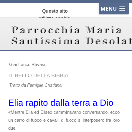
MENU
Questo sito
utilizza cookie,
anche di terze
parti, per
migliorare la tua
esperienza e
offrire servizi in
linea con le tue
Gianfranco Ravasi
preferenze.
IL BELLO DELLA BIBBIA
Chiudendo
questo banner,
Tratto da Famiglia Cristiana
scorrendo
questa pagina o
Elia rapito dalla terra a Dio
cliccando
«Mentre Elia ed Eliseo camminavano conversando, ecco
qualunque suo
un carro di fuoco e cavalli di fuoco si interposero fra loro
elemento
due.
acconsenti