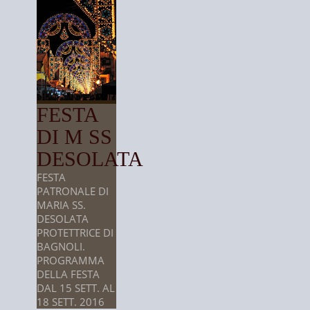
FESTA
DI M SS
DESOLATA
FESTA
PATRONALE DI
MARIA SS.
DESOLATA
PROTETTRICE DI
BAGNOLI.
PROGRAMMA
DELLA FESTA
DAL 15 SETT. AL
18 SETT. 2016