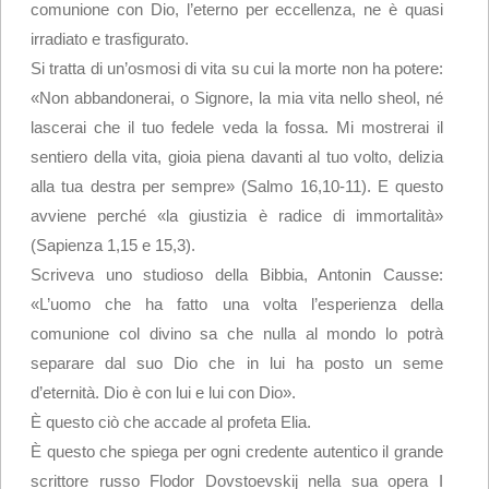
comunione con Dio, l’eterno per eccellenza, ne è quasi
irradiato e trasfigurato.
Si tratta di un’osmosi di vita su cui la morte non ha potere:
«Non abbandonerai, o Signore, la mia vita nello sheol, né
lascerai che il tuo fedele veda la fossa. Mi mostrerai il
sentiero della vita, gioia piena davanti al tuo volto, delizia
alla tua destra per sempre» (Salmo 16,10-11). E questo
avviene perché «la giustizia è radice di immortalità»
(Sapienza 1,15 e 15,3).
Scriveva uno studioso della Bibbia, Antonin Causse:
«L’uomo che ha fatto una volta l’esperienza della
comunione col divino sa che nulla al mondo lo potrà
separare dal suo Dio che in lui ha posto un seme
d’eternità. Dio è con lui e lui con Dio».
È questo ciò che accade al profeta Elia.
È questo che spiega per ogni credente autentico il grande
scrittore russo Flodor Dovstoevskij nella sua opera I