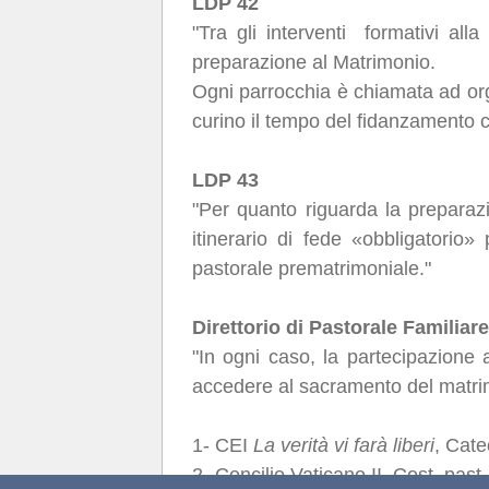
LDP 42
"Tra gli interventi formativi all
preparazione al Matrimonio.
Ogni parrocchia è chiamata ad orga
curino il tempo del fidanzamento c
LDP 43
"Per quanto riguarda la prepara
itinerario di fede «obbligatori
pastorale prematrimoniale."
Direttorio di Pastorale Familiar
"In ogni caso, la partecipazione a
accedere al sacramento del matri
1- CEI
La verità vi farà liberi
, Cate
2- Concilio Vaticano II, Cost. past