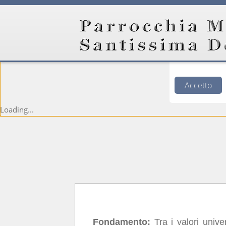
Questo si
esperienza e 
banner, sc
Accetto
Loading...
Fondamento:
Tra i valori univ