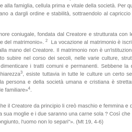
 alla famiglia, cellula prima e vitale della società. Per q
ano a dargli ordine e stabilità, sottraendolo al capriccio 
ore coniugale, fondata dal Creatore e strutturata con leg
2
ore del matrimonio».
La vocazione al matrimonio è iscrit
dalla mano del Creatore. Il matrimonio non è un'istituz
ubire nel corso dei secoli, nelle varie culture, strutture
dimenticare i tratti comuni e permanenti. Sebbene la d
3
chiarezza
, esiste tuttavia in tutte le culture un certo 
a persona e della società umana e cristiana è strett
4
e familiare»
.
he il Creatore da principio li creò maschio e femmina e 
 a sua moglie e i due saranno una carne sola ? Così ch
giunto, l'uomo non lo separi"». (Mt 19, 4-6)