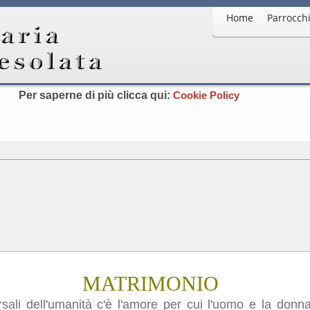
Home
Parrocch
to utilizza cookie, anche di terze parti, per migliorare la tua
offrire servizi in linea con le tue preferenze. Chiudendo qu
orrendo questa pagina o cliccando qualunque suo element
acconsenti all’uso dei cookie.
Per saperne di più clicca qui:
Cookie Policy
MATRIMONIO
ersali dell'umanità c'è l'amore per cui l'uomo e la donn