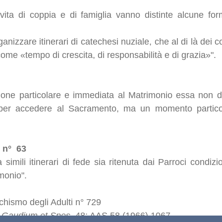
a vita di coppia e di famiglia vanno distinte alcune f
nizzare itinerari di catechesi nuziale, che al di là dei c
ome «tempo di crescita, di responsabilità e di grazia»".
zione particolare e immediata al Matrimonio essa non 
o» per accedere al Sacramento, ma un momento partico
e n° 63
 simili itinerari di fede sia ritenuta dai Parroci condi
monio".
chismo degli Adulti n° 729
.
Gaudium et Spes
, 48: AAS 58 (1966) 1067