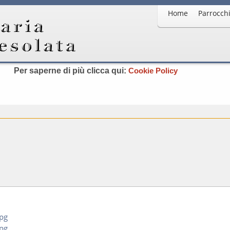
Home
Parrocch
to utilizza cookie, anche di terze parti, per migliorare la tua
offrire servizi in linea con le tue preferenze. Chiudendo qu
orrendo questa pagina o cliccando qualunque suo element
acconsenti all’uso dei cookie.
Per saperne di più clicca qui:
Cookie Policy