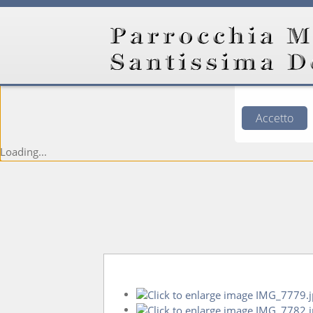
Questo si
esperienza e 
banner, sc
Accetto
Loading...