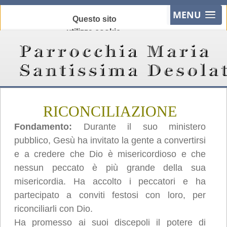
MENU
Questo sito
utilizza cookie,
anche di terze
parti, per
migliorare la tua
esperienza e
offrire servizi in
RICONCILIAZIONE
linea con le tue
preferenze.
Fondamento:
Durante il suo ministero
Chiudendo
pubblico, Gesù ha invitato la gente a convertirsi
questo banner,
e a credere che Dio è misericordioso e che
scorrendo
nessun peccato è più grande della sua
questa pagina o
misericordia. Ha accolto i peccatori e ha
cliccando
partecipato a conviti festosi con loro, per
qualunque suo
riconciliarli con Dio.
elemento
Ha promesso ai suoi discepoli il potere di
acconsenti