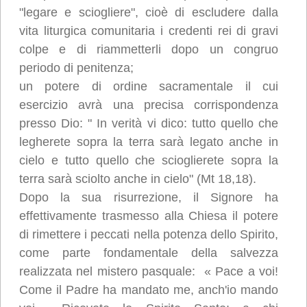
all’uso dei
"legare e sciogliere", cioè di escludere dalla
cookie.
vita liturgica comunitaria i credenti rei di gravi
Per saperne di
colpe e di riammetterli dopo un congruo
più clicca qui:
periodo di penitenza;
Cookie Policy
un potere di ordine sacramentale il cui
Accetto
esercizio avrà una precisa corrispondenza
presso Dio: " In verità vi dico: tutto quello che
Loading...
legherete sopra la terra sarà legato anche in
cielo e tutto quello che scioglierete sopra la
terra sarà sciolto anche in cielo" (Mt 18,18).
Dopo la sua risurrezione, il Signore ha
effettivamente trasmesso alla Chiesa il potere
di rimettere i peccati nella potenza dello Spirito,
come parte fondamentale della salvezza
realizzata nel mistero pasquale:
« Pace a voi!
Come il Padre ha mandato me, anch'io mando